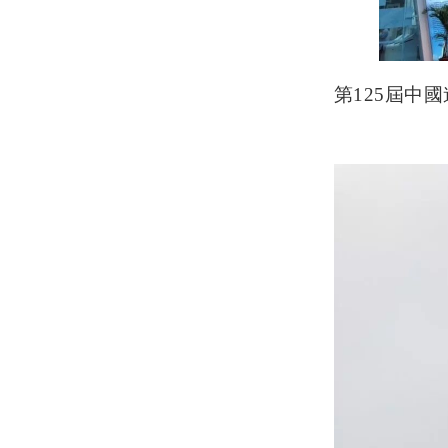
第
125
屆中國