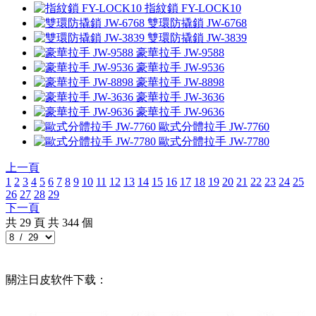
指紋鎖
FY-LOCK10
雙環防撬鎖
JW-6768
雙環防撬鎖
JW-3839
豪華拉手
JW-9588
豪華拉手
JW-9536
豪華拉手
JW-8898
豪華拉手
JW-3636
豪華拉手
JW-9636
歐式分體拉手
JW-7760
歐式分體拉手
JW-7780
上一頁
1
2
3
4
5
6
7
8
9
10
11
12
13
14
15
16
17
18
19
20
21
22
23
24
25
26
27
28
29
下一頁
共
29
頁 共
344
個
關注日皮软件下载：