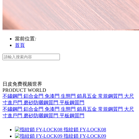
當前位置
:
首頁
日皮免费视频世界
PRODUCT WORLD
不鏽鋼門
鋁合金門
免漆門
生態門
鎖具五金
常規鋼質門
大尺
寸進戶門
磨砂防曬鋼質門
平板鋼質門
不鏽鋼門
鋁合金門
免漆門
生態門
鎖具五金
常規鋼質門
大尺
寸進戶門
磨砂防曬鋼質門
平板鋼質門
指紋鎖
FY-LOCK08
指紋鎖
FY-LOCK09